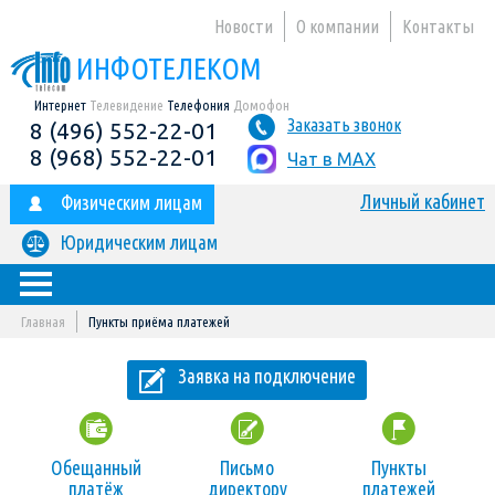
Новости
О компании
Контакты
ИНФОТЕЛЕКОМ
Интернет
Телевидение
Телефония
Домофон
Заказать звонок
8 (496) 552-22-01
8 (968) 552-22-01
Чат в MAX
Личный кабинет
Физическим лицам
Юридическим лицам
Главная
Пункты приёма платежей
Заявка на подключение
Обещанный
Письмо
Пункты
платёж
директору
платежей